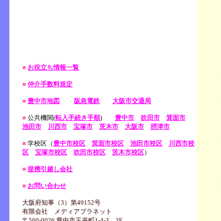
■
お役立ち情報一覧
■
仲介手数料規定
■
豊中市地図
阪急電鉄
大阪市交通局
■
公共機関(
転入手続き手順
)
豊中市
吹田市
箕面市
池田市
川西市
宝塚市
茨木市
大阪市
摂津市
■
学校区（
豊中市校区
箕面市校区
池田市校区
川西市校
区
宝塚市校区
吹田市校区
茨木市校区
）
■
提携引越し会社
■
お問い合わせ
大阪府知事（3）第49152号
有限会社 メディアプラネット
〒560-0026 豊中市玉井町1-4-3 3F