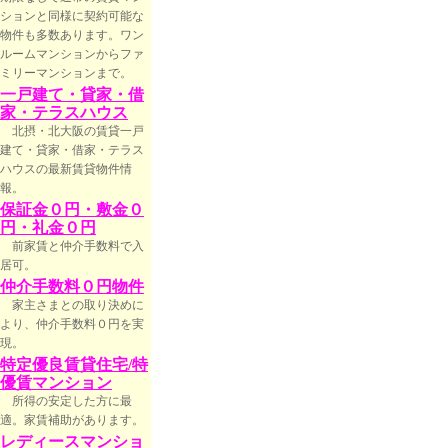
ションと同様に契約可能な
物件も多数あります。ワン
ルームマンションからファ
ミリーマンションまで。
一戸建て・貸家・借
家・テラスハウス
北摂・北大阪の賃貸一戸
建て・貸家・借家・テラス
ハウスの最新賃貸物件情
報。
保証金０円・敷金０
円・礼金０円
前家賃と仲介手数料で入
居可。
仲介手数料０円物件
家主さまとの取り決めに
より、仲介手数料０円を実
現。
特定優良賃貸住宅/特
優賃マンション
所得の安定した方に最
適。家賃補助があります。
レディースマンショ