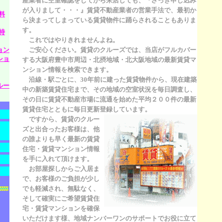
産業者に空室確認をしてから来店しても、『さっき申し込み
が入りまして・・・』賃貸不動産業者の営業手法で、最初か
料
ら決まってしまっている賃貸物件に踊らされることもありま
す。
特
これではやりきれませんよね。
ョン
ご安心ください。賃貸のクルーズ
では、当店がフルカバー
ショ
する大阪府豊中市周辺・北摂地域・北大阪地域の最新賃貸マ
ンション情報を検索できます。
沿線・駅ごとに、30年前に建った賃貸物件から、現在建築
ルー
中の新築賃貸住宅まで、その地域の空室状況を毎日調査し、
その日に賃貸不動産市場に流通を始めた平均２００件の最新
賃貸住宅とともに毎日更新登録
しています。
ですから、賃貸のクルー
ズと出合ったお客様は、他
の誰よりも早く最新の賃貸
住宅・賃貸マンション情報
を手に入れて頂けます。
お部屋探しからご入居ま
で、お客様のご負担が少し
でも軽減され、無駄なく、
そして確実にご希望賃貸住
宅・賃貸マンションを確保
いただけます様、地域ナンバーワンのサポートでお役に立て