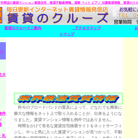
中市周辺の賃貸マンション賃貸住宅・賃貸不動産情報。
貸家 ペット ピアノ 分譲賃貸情報 賃貸のク
賃貸のクルーズご案内
アクセスマップ
トマップ
－
北大
昨今のブロードバンドの普及によって、どなたでも簡単に
物件
膨大な情報をネット上で取り入れることが、出来るようにな
ン
りました。賃貸マンション情報も例外ではありません。
貸
時間をかけて有名な賃貸住宅検索サイトをネットサーフィ
ンし、やっと気に入った賃貸マンションが見つかって、不動
・礼