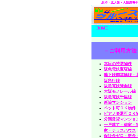
北摂・北大阪・大阪府豊
HOME
－ご利用方法
本日の特選物件
阪急電鉄宝塚線
地下鉄御堂筋線・
阪急行線
阪急電鉄箕面線
大阪モノレール線
阪急電鉄千里線
新築マンション
ペット可ＯＫ物件
ピアノ楽器可ＯＫ
分譲賃貸マンショ
一戸建て・借家・
家・テラスハウス
保証金ゼロ・敷金