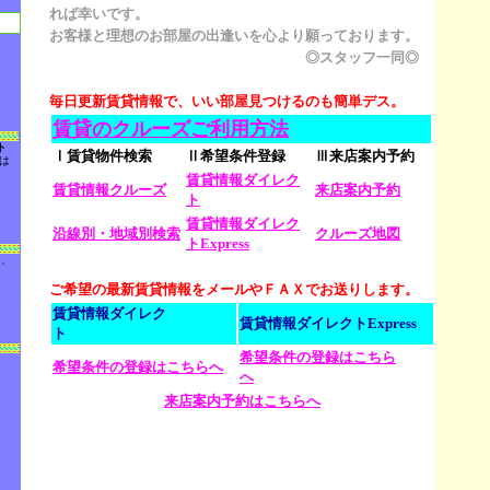
れば幸いです。
お客様と理想のお部屋の出逢いを心より願っております。
◎スタッフ一同◎
毎日更新賃貸情報で、いい部屋見つけるのも簡単デス。
賃貸のクルーズご利用方法
ト
Ⅰ賃貸物件検索
Ⅱ希望条件登録
Ⅲ来店案内予約
は
賃貸情報ダイレク
賃貸情報クルーズ
来店案内予約
ト
賃貸情報ダイレク
沿線別・地域別検索
クルーズ地図
トExpress
は、
。
ご希望の最新賃貸情報をメールやＦＡＸでお送りします。
賃貸情報
ダイレク
賃貸情報ダイレクトExpress
ト
希望条件の登録はこちら
希望条件の登録はこちらへ
へ
来店案内予約はこちらへ