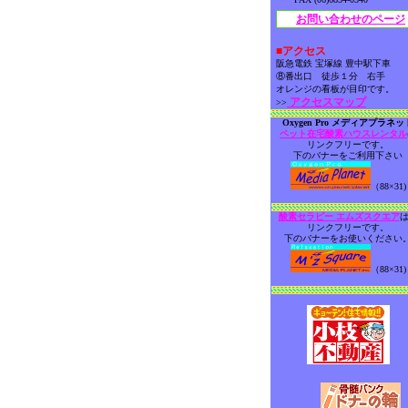
お問い合わせのページ
■アクセス
阪急電鉄 宝塚線 豊中駅下車
⑧番出口 徒歩１分 右手
オレンジの看板が目印です。
アクセスマップ
>>
Oxygen Pro メディアプラネッ
ペット在宅酸素ハウスレンタル
リンクフリーです。
下のバナーをご利用下さい
（88×31)
酸素セラピー エムズスクエア
リンクフリーです。
下のバナーをお使いください
（88×31)