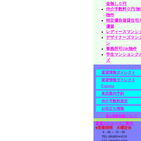
金無し０円
仲介手数料０円/無
物件
特定優良賃貸住宅/
優賃
レディースマンシ
デザイナーズマン
ン
事務所可OK物件
学生マンションク
ズ
賃貸情報ダイレクト
賃貸情報ダイレクト
Express
来店案内予約
仲介手数料規定
お役立ち情報
個人情報保護について
賃貸のクルーズご案内
■営業時間 水曜定休
9：00 ～ 19：00
TEL (06)6854-0110
FAX (06)6854-0340