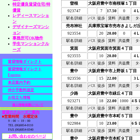
曽根
大阪府豊中市南桜塚１丁目
特定優良賃貸住宅/特
優賃
923747
7
17.50
0
4
レディースマンショ
駅名/詳細
バス
徒歩
賃料
共益費
タ
ン
売布神社
兵庫県宝塚市売布きよしガ
デザイナーズマンシ
ョン
923554
20
20.00
0
4
事務所可OK物件
駅名/詳細
バス
徒歩
賃料
共益費
タ
学生マンションクル
箕面
大阪府箕面市箕面４丁目
ーズ
923555
10
20.80
4
賃貸情報ダイレクト
駅名/詳細
バス
徒歩
賃料
共益費
タ
賃貸情報ダイレクト
豊中
大阪府豊中市上野坂１丁目
Express
923556
15
22.00
3
来店案内予約
駅名/詳細
バス
徒歩
賃料
共益費
タ
仲介手数料規定
少路
大阪府豊中市緑丘４丁目
お役立ち情報
923271
18
22.00
1000
4Ｓ
個人情報保護について
駅名/詳細
バス
徒歩
賃料
共益費
タ
賃貸のクルーズご案内
豊中
大阪府豊中市本町５丁目
■営業時間 水曜定休
9：00 ～ 19：00
922984
10
23.00
6Ｓ
TEL (06)6854-0110
FAX (06)6854-0340
駅名/詳細
バス
徒歩
賃料
共益費
タ
お問い合わせのページ
豊中
大阪府豊中市本町９丁目