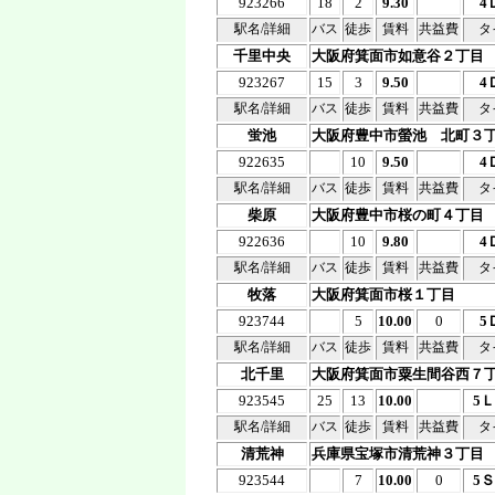
923266
18
2
9.30
4
駅名/詳細
バス
徒歩
賃料
共益費
タ
千里中央
大阪府箕面市如意谷２丁目
923267
15
3
9.50
4
駅名/詳細
バス
徒歩
賃料
共益費
タ
蛍池
大阪府豊中市螢池 北町３
922635
10
9.50
4
駅名/詳細
バス
徒歩
賃料
共益費
タ
柴原
大阪府豊中市桜の町４丁目
922636
10
9.80
4
駅名/詳細
バス
徒歩
賃料
共益費
タ
牧落
大阪府箕面市桜１丁目
923744
5
10.00
0
5
駅名/詳細
バス
徒歩
賃料
共益費
タ
北千里
大阪府箕面市粟生間谷西７
923545
25
13
10.00
5
駅名/詳細
バス
徒歩
賃料
共益費
タ
清荒神
兵庫県宝塚市清荒神３丁目
923544
7
10.00
0
5