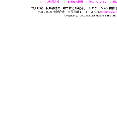
|
－ご利用方法－
|
お役立ち情報
|
学生マンション
|
個
法人社宅・転勤者物件・建て替え短期貸し・リロケーション物件は
〒560-0026 大阪府豊中市玉井町１－４－３ URL:
http://www.c
Copyright (C) 2002
MEDIA PLANET Inc.
All 