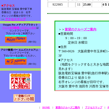
922985
11
25.00
4Ｓ
■アクセス
阪急電鉄 宝塚線 豊中駅下車
⑧番出口 徒歩１分 右手
オレンジの看板が目印です。
アクセスマップ
>>
Oxygen Pro メディアプラネット
ペット在宅酸素ハウスレンタル
は
＞＞
賃貸のクルーズご案内
リンクフリーです。
■営業時間
下のバナーをご利用下さい
9：00～19：00
（88×31)
定休日 水曜日
■住所
アロマ酸素バー エムズスクエア
は、
〒560-0026 大阪府豊中市玉井町1-4
リンクフリーです。
3F
下のバナーをお使いください。
■アクセス
（88×31)
（地図をクリックすると大きな地図
見れます）
阪急電鉄宝塚線 豊中駅(急行停車駅)
⑧番出口より 徒歩１分
右手オレンジの看板が目印です。
大阪市 豊中市 池田市 川西市 宝塚市
|
HOME
|
賃貸のクルーズご案内
|
アクセスマップ
|