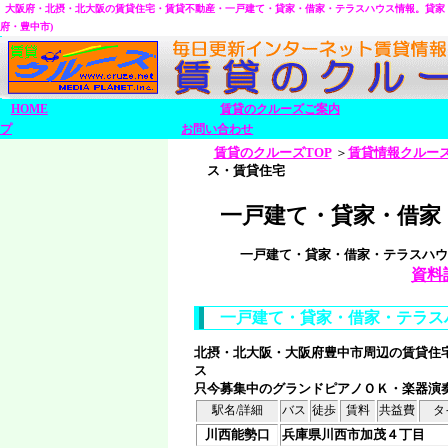
大阪府・北摂・北大阪の賃貸住宅・賃貸不動産・一戸建て・貸家・借家・テラスハウス情報。
貸家
府・豊中市)
HOME
賃貸のクルーズご案内
プ
お問い合わせ
賃貸のクルーズTOP
＞
賃貸情報クルー
ス・賃貸住宅
一戸建て・貸家・借家
一戸建て・貸家・借家・テラスハウ
資料
一戸建て・貸家・借家・テラス
北摂・北大阪・大阪府豊中市周辺の賃貸住
ス
只今募集中のグランドピアノＯＫ・楽器演
駅名/詳細
バス
徒歩
賃料
共益費
タ
川西能勢口
兵庫県川西市加茂４丁目