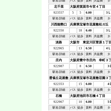
駅名/詳細
バス
徒歩
賃料
共益費
タ
北千里
大阪府箕面市今宮４丁目
923557
5
5
6.00
3
駅名/詳細
バス
徒歩
賃料
共益費
タ
川西能勢口
兵庫県宝塚市花屋敷松ガ丘
922350
18
6.40
3
駅名/詳細
バス
徒歩
賃料
共益費
タ
淡路
大阪市 東淀川区菅原１丁
922965
13
6.50
4
駅名/詳細
バス
徒歩
賃料
共益費
タ
庄内
大阪府豊中市庄内 幸町３
922987
8
6.50
3
駅名/詳細
バス
徒歩
賃料
共益費
タ
雲雀丘花屋敷
兵庫県宝塚市花屋敷荘園３
922353
15
6.80
4
駅名/詳細
バス
徒歩
賃料
共益費
タ
石橋
大阪府池田市石橋４丁目
922967
10
6.80
5
駅名/詳細
バス
徒歩
賃料
共益費
タ