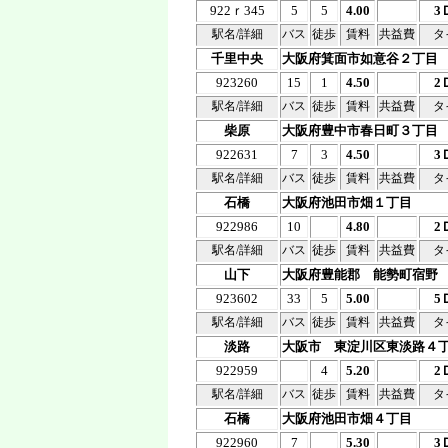
922ｒ345
5
5
4.00
3
駅名/詳細
バス
徒歩
賃料
共益費
タ
千里中央
大阪府箕面市如意谷２丁目
923260
15
1
4.50
2
駅名/詳細
バス
徒歩
賃料
共益費
タ
柴原
大阪府豊中市春日町３丁目
922631
7
3
4.50
3
駅名/詳細
バス
徒歩
賃料
共益費
タ
石橋
大阪府池田市畑１丁目
922986
10
4.80
2
駅名/詳細
バス
徒歩
賃料
共益費
タ
山下
大阪府豊能郡 能勢町宿野
923602
33
5
5.00
5
駅名/詳細
バス
徒歩
賃料
共益費
タ
淡路
大阪市 東淀川区東淡路４
922959
4
5.20
2
駅名/詳細
バス
徒歩
賃料
共益費
タ
石橋
大阪府池田市畑４丁目
922960
7
5.30
3