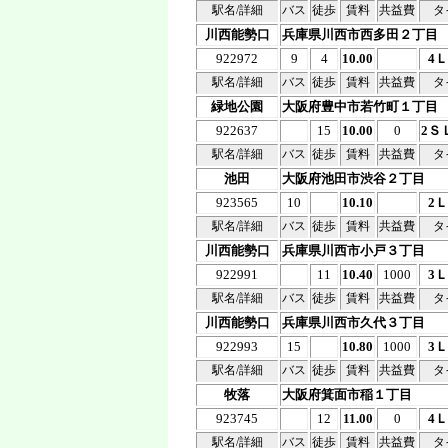
駅名/詳細
バス
徒歩
賃料
共益費
タ
川西能勢口
兵庫県川西市西多田２丁目
922972
9
4
10.00
4
駅名/詳細
バス
徒歩
賃料
共益費
タ
緑地公園
大阪府豊中市若竹町１丁目
922637
15
10.00
0
2Ｓ
駅名/詳細
バス
徒歩
賃料
共益費
タ
池田
大阪府池田市渋谷２丁目
923565
10
10.10
2
駅名/詳細
バス
徒歩
賃料
共益費
タ
川西能勢口
兵庫県川西市小戸３丁目
922991
11
10.40
1000
3
駅名/詳細
バス
徒歩
賃料
共益費
タ
川西能勢口
兵庫県川西市久代３丁目
922993
15
10.80
1000
3
駅名/詳細
バス
徒歩
賃料
共益費
タ
牧落
大阪府箕面市稲１丁目
923745
12
11.00
0
4
駅名/詳細
バス
徒歩
賃料
共益費
タ