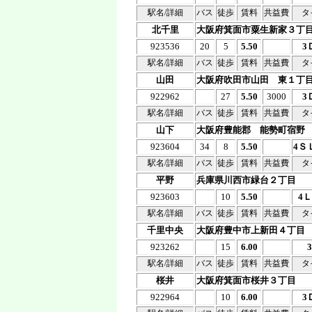
駅名/詳細
バス
徒歩
賃料
共益費
タ
北千里
大阪府箕面市粟生新家３丁
923536
20
5
5.50
3
駅名/詳細
バス
徒歩
賃料
共益費
タ
山田
大阪府吹田市山田 東１丁
922962
27
5.50
3000
3
駅名/詳細
バス
徒歩
賃料
共益費
タ
山下
大阪府豊能郡 能勢町宿野
923604
34
8
5.50
4Ｓ
駅名/詳細
バス
徒歩
賃料
共益費
タ
平野
兵庫県川西市緑台２丁目
923603
10
5.50
4
駅名/詳細
バス
徒歩
賃料
共益費
タ
千里中央
大阪府豊中市上新田４丁目
923262
15
6.00
駅名/詳細
バス
徒歩
賃料
共益費
タ
桜井
大阪府箕面市桜井３丁目
922964
10
6.00
3