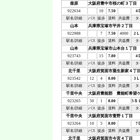
柴原
大阪府豊中市桜の町３丁目
922634
10
7.50
4
駅名/詳細
バス
徒歩
賃料
共益費
タ
山本
兵庫県宝塚市平井２丁目
922988
7
7.50
4000
2
駅名/詳細
バス
徒歩
賃料
共益費
タ
山本
兵庫県宝塚市山本台１丁目
923743
15
7.80
4
駅名/詳細
バス
徒歩
賃料
共益費
タ
北千里
大阪府箕面市粟生新家４丁
923542
12
4
8.00
3
駅名/詳細
バス
徒歩
賃料
共益費
タ
千里中央
大阪府豊能郡 豊能町希望
923265
50
1
8.00
5Ｓ
駅名/詳細
バス
徒歩
賃料
共益費
タ
千里中央
大阪府箕面市萱野１丁目
923264
10
5
8.00
7
駅名/詳細
バス
徒歩
賃料
共益費
タ
北千里
大阪府箕面市今宮４丁目