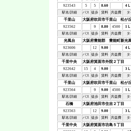
923543
5
5
8.60
4
駅名/詳細
バス
徒歩
賃料
共益費
タ
千里山
大阪府吹田市千里山 松が
923562
9
8.80
4500
1
駅名/詳細
バス
徒歩
賃料
共益費
タ
光風台
大阪府豊能郡 豊能町新光
923606
12
9.00
4
駅名/詳細
バス
徒歩
賃料
共益費
タ
千里中央
大阪府箕面市外院２丁目
922642
15
4
9.00
3
駅名/詳細
バス
徒歩
賃料
共益費
タ
千里山
大阪府吹田市千里山 松が
923564
9
9.00
4500
1
駅名/詳細
バス
徒歩
賃料
共益費
タ
石橋
大阪府池田市住吉２丁目
923563
12
9.00
3
駅名/詳細
バス
徒歩
賃料
共益費
タ
千里中央
大阪府箕面市坊島５丁目