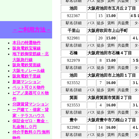
駅名/詳細
バス
徒歩
賃料
共益費
タ
池田
大阪府池田市五月丘２丁目
922367
15
15.00
4Ｓ
駅名/詳細
バス
徒歩
賃料
共益費
タ
－ご利用方法－
千里山
大阪府吹田市上山手町
922981
20
15.00
4
本日の特選物件
駅名/詳細
バス
徒歩
賃料
共益費
タ
阪急電鉄宝塚線
石橋
大阪府池田市石橋４丁目
地下鉄御堂筋線・北
大阪急行線
922979
8
15.00
5
阪急電鉄箕面線
駅名/詳細
バス
徒歩
賃料
共益費
タ
大阪モノレール線
池田
大阪府池田市上池田１丁目
阪急電鉄千里線
新築マンション
923552
7
16.00
3
ペット可ＯＫ物件
駅名/詳細
バス
徒歩
賃料
共益費
タ
ピアノ楽器可ＯＫ物
箕面
大阪府箕面市箕面２丁目
件
分譲賃貸マンション
923553
4
16.00
3
一戸建て・借家・貸
駅名/詳細
バス
徒歩
賃料
共益費
タ
家・テラスハウス
豊中
大阪府豊中市刀根山２丁目
保証金ゼロ・敷金・
礼金無し０円
922982
14
16.00
4
仲介手数料０円/無料
駅名/詳細
バス
徒歩
賃料
共益費
タ
物件