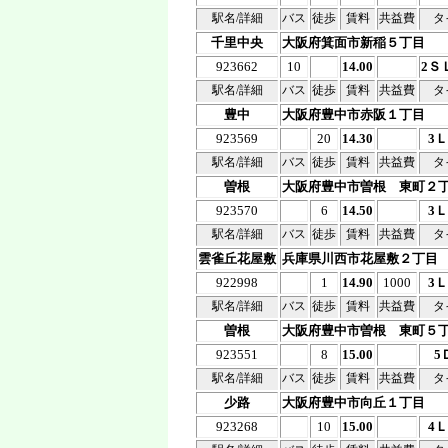
駅名/詳細
バス
徒歩
賃料
共益費
タ
千里中央
大阪府箕面市新稲５丁目
923662
10
14.00
2Ｓ
駅名/詳細
バス
徒歩
賃料
共益費
タ
豊中
大阪府豊中市赤阪１丁目
923569
20
14.30
3
駅名/詳細
バス
徒歩
賃料
共益費
タ
曽根
大阪府豊中市曽根 東町２
923570
6
14.50
3
駅名/詳細
バス
徒歩
賃料
共益費
タ
雲雀丘花屋敷
兵庫県川西市花屋敷２丁目
922998
1
14.90
1000
3
駅名/詳細
バス
徒歩
賃料
共益費
タ
曽根
大阪府豊中市曽根 東町５
923551
8
15.00
5
駅名/詳細
バス
徒歩
賃料
共益費
タ
少路
大阪府豊中市向丘１丁目
923268
10
15.00
4