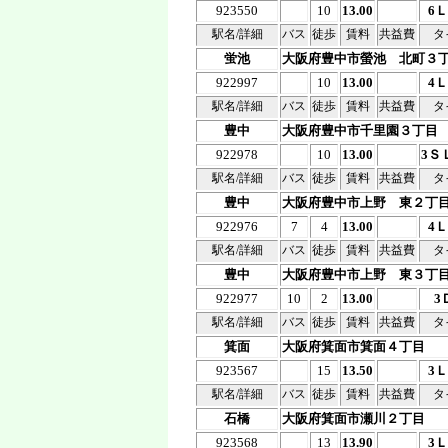
923550
10
13.00
6
駅名/詳細
バス
徒歩
賃料
共益費
タ
蛍池
大阪府豊中市螢池 北町３
922997
10
13.00
4
駅名/詳細
バス
徒歩
賃料
共益費
タ
豊中
大阪府豊中市千里園３丁目
922978
10
13.00
3Ｓ
駅名/詳細
バス
徒歩
賃料
共益費
タ
豊中
大阪府豊中市上野 東２丁
922976
7
4
13.00
4
駅名/詳細
バス
徒歩
賃料
共益費
タ
豊中
大阪府豊中市上野 東３丁
922977
10
2
13.00
3
駅名/詳細
バス
徒歩
賃料
共益費
タ
箕面
大阪府箕面市箕面４丁目
923567
15
13.50
3
駅名/詳細
バス
徒歩
賃料
共益費
タ
石橋
大阪府箕面市瀬川２丁目
923568
13
13.90
3