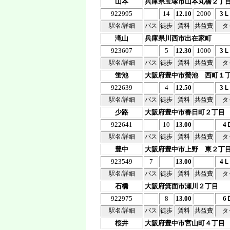
山本
兵庫県宝塚市山本丸橋２丁
922995
14
12.10
2000
3
駅名/詳細
バス
徒歩
賃料
共益費
タ
滝山
兵庫県川西市出在家町
923607
5
12.30
1000
3
駅名/詳細
バス
徒歩
賃料
共益費
タ
蛍池
大阪府豊中市螢池 西町１
922639
4
12.50
3
駅名/詳細
バス
徒歩
賃料
共益費
タ
少路
大阪府豊中市春日町２丁目
922641
10
13.00
4
駅名/詳細
バス
徒歩
賃料
共益費
タ
豊中
大阪府豊中市上野 東２丁
923549
7
13.00
4
駅名/詳細
バス
徒歩
賃料
共益費
タ
石橋
大阪府箕面市瀬川２丁目
922975
8
13.00
6
駅名/詳細
バス
徒歩
賃料
共益費
タ
桜井
大阪府豊中市宮山町４丁目