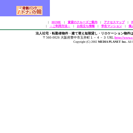
|
HOME
|
賃貸のクルーズご案内
|
アクセスマップ
|
|
－ご利用方法－
|
お役立ち情報
|
学生マンション
|
個
法人社宅・転勤者物件・建て替え短期貸し・リロケーション物件は
〒560-0026 大阪府豊中市玉井町１－４－３ URL:
http://www.c
Copyright (C) 2002
MEDIA PLANET Inc.
All 