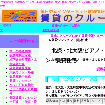
大阪府北摂・北大阪のピアノ可、楽器可賃貸住宅・賃貸不動産・賃貸マンション情報。
貸家 ペッ
中市)
HOME
賃貸のクルーズご案内
プ
お問い合わせ
賃貸のクルーズTOP
＞
賃貸情報クルー
Ｋ賃貸マンション・賃貸住宅
－ご利用方法－
北摂・北大阪/ピアノ
本日の特選物件
阪急電鉄宝塚線
ン・賃貸住宅
地下鉄御堂筋線・北
北摂・北大阪/ピアノ・楽器・２ＬＤ
大阪急行線
阪急電鉄箕面線
資料
大阪モノレール線
阪急電鉄千里線
北摂・北大阪/ピアノ・楽器・
新築マンション
ペット可ＯＫ物件
北摂・北大阪・大阪府豊中市周辺の賃貸不
ピアノ楽器可ＯＫ物
ン、２ＬＤＫマンション
件
只今募集中のグランドピアノ可ＯＫ楽器演
分譲賃貸マンション
駅名/詳細
バス
徒歩
賃料
共益費
タイプ
一戸建て・借家・貸