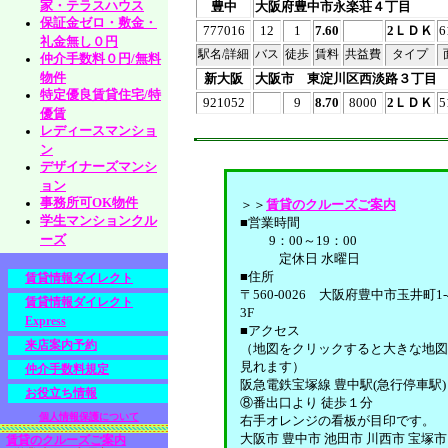
家・テラスハウス
豊中
大阪府豊中市永楽荘４丁目
保証金ゼロ・敷金・
777016
12
1
7.60
2ＬＤＫ
6
礼金無し０円
駅名/詳細
バス
徒歩
賃料
共益費
タイプ
仲介手数料０円/無料
物件
新大阪
大阪市 東淀川区西淡路３丁目
特定優良賃貸住宅/特
921052
9
8.70
8000
2ＬＤＫ
5
優賃
レディースマンショ
ン
デザイナーズマンシ
ョン
事務所可OK物件
＞＞
賃貸のクルーズご案内
学生マンションクル
■営業時間
ーズ
9：00～19：00
定休日 水曜日
■住所
賃貸情報ダイレクト
〒560-0026 大阪府豊中市玉井町1-4
賃貸情報ダイレクト
3F
Express
■アクセス
来店案内予約
（地図をクリックすると大きな地図
見れます）
仲介手数料規定
阪急電鉄宝塚線 豊中駅(急行停車駅)
お役立ち情報
⑧番出口より 徒歩１分
個人情報保護について
右手オレンジの看板が目印です。
大阪市 豊中市 池田市 川西市 宝塚市
賃貸のクルーズご案内