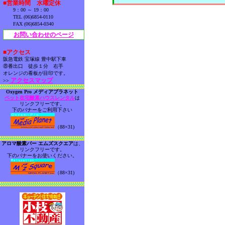
■営業時間 水曜定休
9：00 ～ 19：00
TEL (06)6854-0110
FAX (06)6854-0340
お問い合わせのページ
■アクセス
阪急電鉄 宝塚線 豊中駅下車
⑧番出口 徒歩１分 右手
オレンジの看板が目印です。
アクセスマップ
>>
Oxygen Pro メディアプラネット
ペット在宅酸素ハウスレンタル
は
リンクフリーです。
下のバナーをご利用下さい
（88×31)
アロマ酸素バー エムズスクエア
は、
リンクフリーです。
下のバナーをお使いください。
（88×31)