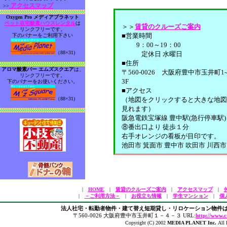
アクセスマップ
>>
Oxygen Pro メディアプラネット
ペット在宅酸素ハウスレンタル
は
＞＞
賃貸のクルーズご案内
リンクフリーです。
■営業時間
下のバナーをご利用下さい
9：00～19：00
（88×31)
定休日 水曜日
■住所
アロマ酸素バー エムズスクエア
は、
〒560-0026 大阪府豊中市玉井町1-4
リンクフリーです。
3F
下のバナーをお使いください。
■アクセス
（88×31)
（地図をクリックすると大きな地図
見れます）
阪急電鉄宝塚線 豊中駅(急行停車駅)
⑧番出口より 徒歩１分
右手オレンジの看板が目印です。
池田市 箕面市 豊中市 吹田市 川西市
|
HOME
|
賃貸のクルーズご案内
|
アクセスマップ
|
|
－ご利用方法－
|
お役立ち情報
|
学生マンション
|
個
法人社宅・転勤者物件・建て替え短期貸し・リロケーション物件は
〒560-0026 大阪府豊中市玉井町１－４－３ URL:
http://www.c
Copyright (C) 2002
MEDIA PLANET Inc.
All 