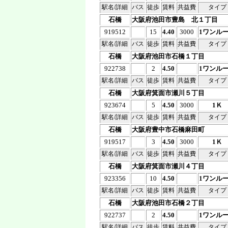
駅名/詳細
バス
徒歩
賃料
共益費
タイプ
石橋
大阪府池田市豊島 北１丁目
919512
15
4.40
3000
1ワンル
駅名/詳細
バス
徒歩
賃料
共益費
タイプ
石橋
大阪府池田市石橋１丁目
922738
2
4.50
1ワンル
駅名/詳細
バス
徒歩
賃料
共益費
タイプ
石橋
大阪府箕面市瀬川５丁目
923674
5
4.50
3000
1Ｋ
駅名/詳細
バス
徒歩
賃料
共益費
タイプ
石橋
大阪府豊中市石橋麻田町
919517
3
4.50
3000
1Ｋ
駅名/詳細
バス
徒歩
賃料
共益費
タイプ
石橋
大阪府箕面市瀬川４丁目
923356
10
4.50
1ワンル
駅名/詳細
バス
徒歩
賃料
共益費
タイプ
石橋
大阪府池田市石橋２丁目
922737
2
4.50
1ワンル
駅名/詳細
バス
徒歩
賃料
共益費
タイプ