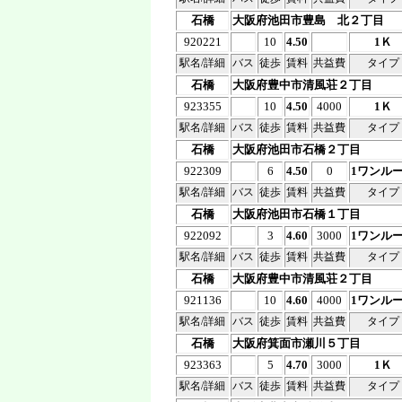
石橋
大阪府池田市豊島 北２丁目
920221
10
4.50
1Ｋ
駅名/詳細
バス
徒歩
賃料
共益費
タイプ
石橋
大阪府豊中市清風荘２丁目
923355
10
4.50
4000
1Ｋ
駅名/詳細
バス
徒歩
賃料
共益費
タイプ
石橋
大阪府池田市石橋２丁目
922309
6
4.50
0
1ワンル
駅名/詳細
バス
徒歩
賃料
共益費
タイプ
石橋
大阪府池田市石橋１丁目
922092
3
4.60
3000
1ワンル
駅名/詳細
バス
徒歩
賃料
共益費
タイプ
石橋
大阪府豊中市清風荘２丁目
921136
10
4.60
4000
1ワンル
駅名/詳細
バス
徒歩
賃料
共益費
タイプ
石橋
大阪府箕面市瀬川５丁目
923363
5
4.70
3000
1Ｋ
駅名/詳細
バス
徒歩
賃料
共益費
タイプ