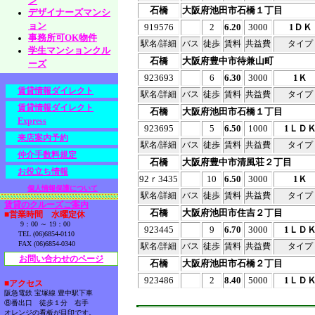
ン
石橋
大阪府池田市石橋１丁目
デザイナーズマンシ
ョン
919576
2
6.20
3000
1ＤＫ
事務所可OK物件
駅名/詳細
バス
徒歩
賃料
共益費
タイプ
学生マンションクル
石橋
大阪府豊中市待兼山町
ーズ
923693
6
6.30
3000
1Ｋ
賃貸情報ダイレクト
駅名/詳細
バス
徒歩
賃料
共益費
タイプ
賃貸情報ダイレクト
石橋
大阪府池田市石橋１丁目
Express
923695
5
6.50
1000
1ＬＤ
来店案内予約
駅名/詳細
バス
徒歩
賃料
共益費
タイプ
仲介手数料規定
石橋
大阪府豊中市清風荘２丁目
お役立ち情報
92ｒ3435
10
6.50
3000
1Ｋ
個人情報保護について
駅名/詳細
バス
徒歩
賃料
共益費
タイプ
賃貸のクルーズご案内
石橋
大阪府池田市住吉２丁目
■営業時間 水曜定休
9：00 ～ 19：00
923445
9
6.70
3000
1ＬＤ
TEL (06)6854-0110
FAX (06)6854-0340
駅名/詳細
バス
徒歩
賃料
共益費
タイプ
お問い合わせのページ
石橋
大阪府池田市石橋２丁目
923486
2
8.40
5000
1ＬＤ
■アクセス
阪急電鉄 宝塚線 豊中駅下車
⑧番出口 徒歩１分 右手
オレンジの看板が目印です。