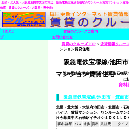
北摂・北大阪・大阪府池田市箕面市周辺、阪急電鉄宝塚線石橋駅のワンルーム賃貸マンション賃貸
信店 賃貸のクルーズ（大阪府・豊中市)
HOME
賃貸のクルーズご案内
プ
お問い合わせ
賃貸のクルーズTOP
＞
賃貸情報クルー
ンション賃貸住宅
阪急電鉄宝塚線/池田
マンション賃貸住宅
阪急電鉄宝塚線/池田市・箕面市石橋
に
資料
阪急電鉄宝塚線/池田市・箕面
北摂・北大阪・大阪府池田市・箕面市・石
ハイツ、賃貸マンション、ワンルームマン
只今募集中の石橋駅イチオシ１ＤＫ１ＬＤ
駅名/詳細
バス
徒歩
賃料
共益費
タイプ