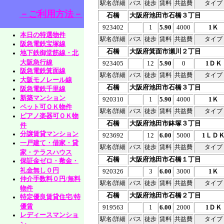
駅名/詳細
バス
徒歩
賃料
共益費
タイプ
－ご利用方法－
石橋
大阪府池田市石橋３丁目
923402
1
5.90
4000
1Ｋ
本日の特選物件
駅名/詳細
バス
徒歩
賃料
共益費
タイプ
阪急電鉄宝塚線
石橋
大阪府箕面市瀬川２丁目
地下鉄御堂筋線・北
大阪急行線
923405
12
5.90
0
1ＤＫ
阪急電鉄箕面線
駅名/詳細
バス
徒歩
賃料
共益費
タイプ
大阪モノレール線
石橋
大阪府池田市石橋３丁目
阪急電鉄千里線
新築マンション
920310
1
5.90
4000
1Ｋ
ペット可ＯＫ物件
駅名/詳細
バス
徒歩
賃料
共益費
タイプ
ピアノ楽器可ＯＫ物
石橋
大阪府池田市鉢塚３丁目
件
分譲賃貸マンション
923692
12
6.00
5000
1ＬＤ
一戸建て・借家・貸
駅名/詳細
バス
徒歩
賃料
共益費
タイプ
家・テラスハウス
石橋
大阪府池田市石橋１丁目
保証金ゼロ・敷金・
礼金無し０円
920326
3
6.00
3000
1Ｋ
仲介手数料０円/無料
駅名/詳細
バス
徒歩
賃料
共益費
タイプ
物件
石橋
大阪府池田市石橋２丁目
特定優良賃貸住宅/特
優賃
919563
1
6.00
2000
1ＤＫ
レディースマンショ
駅名/詳細
バス
徒歩
賃料
共益費
タイプ